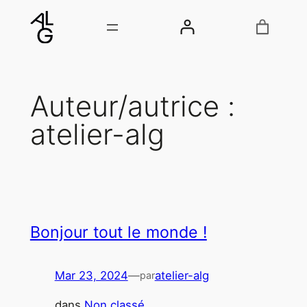
Aller
au
contenu
Auteur/autrice :
atelier-alg
Bonjour tout le monde !
Mar 23, 2024
—
atelier-alg
par
dans
Non classé