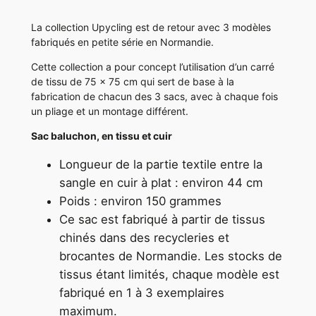
i
La collection Upycling est de retour avec 3 modèles
t
fabriqués en petite série en Normandie.
é
Cette collection a pour concept l’utilisation d’un carré
d
de tissu de 75 x 75 cm qui sert de base à la
e
fabrication de chacun des 3 sacs, avec à chaque fois
L
un pliage et un montage différent.
e
Sac baluchon, en tissu et cuir
S
o
Longueur de la partie textile entre la
u
sangle en cuir à plat : environ 44 cm
f
Poids : environ 150 grammes
f
Ce sac est fabriqué à partir de tissus
l
chinés dans des recycleries et
e
brocantes de Normandie. Les stocks de
u
tissus étant limités, chaque modèle est
r
fabriqué en 1 à 3 exemplaires
maximum.