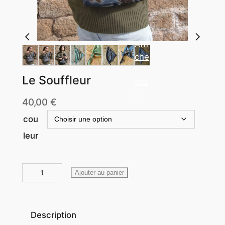
+1
3
Affi
che
r
Le Souffleur
tou
t
40,00
€
cou
leur
q
Ajouter au panier
u
a
n
Description
t