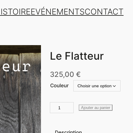
ISTOIRE
EVÉNEMENTS
CONTACT
Le Flatteur
325,00
€
Couleur
q
Ajouter au panier
u
a
n
Description