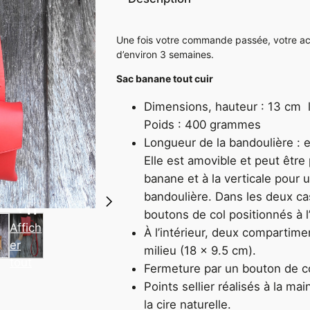
t
i
Une fois votre commande passée, votre acc
t
d’environ 3 semaines.
é
Sac banane tout cuir
d
e
Dimensions, hauteur : 13 cm 
L
Poids : 400 grammes
e
Longueur de la bandoulière : e
F
Elle est amovible et peut être
l
banane et à la verticale pour 
a
bandoulière. Dans les deux ca
t
+11
boutons de col positionnés à l
t
Affich
À
l’intérieur, deux compartime
e
er
milieu (18 x 9.5 cm).
u
tout
Fermeture par un bouton de co
r
Points sellier réalisés à la mai
la cire naturelle.