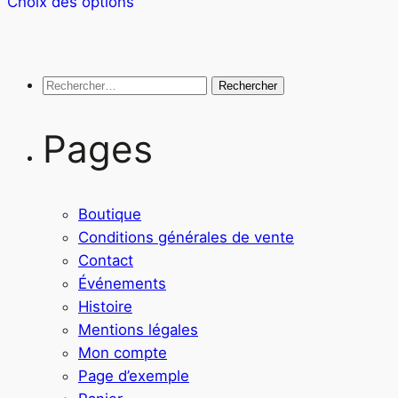
Choix des options
produit
a
plusieurs
variations.
Rechercher :
Les
options
Pages
peuvent
être
choisies
Boutique
sur
Conditions générales de vente
la
Contact
page
Événements
du
Histoire
produit
Mentions légales
Mon compte
Page d’exemple