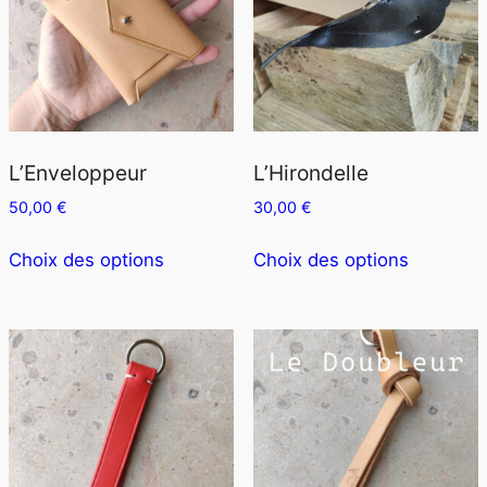
L’Enveloppeur
L’Hirondelle
50,00
€
30,00
€
Ce
Ce
Choix des options
Choix des options
produit
produit
a
a
plusieurs
plusieurs
variations.
variation
Les
Les
options
options
peuvent
peuvent
être
être