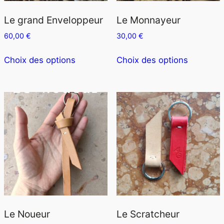
la
la
page
page
Le grand Enveloppeur
Le Monnayeur
du
du
60,00
€
30,00
€
produit
produit
Ce
Ce
Choix des options
Choix des options
produit
produit
a
a
plusieurs
plusieurs
variations.
variation
Les
Les
options
options
peuvent
peuvent
être
être
choisies
choisies
sur
sur
la
la
page
page
Le Noueur
Le Scratcheur
du
du