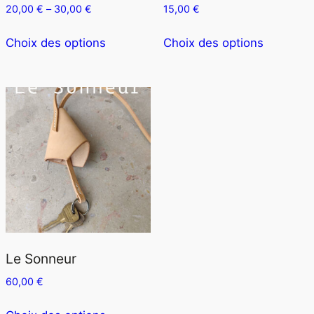
20,00
€
–
30,00
€
15,00
€
produit
produit
Ce
Ce
Choix des options
Choix des options
produit
produit
a
a
plusieurs
plusieurs
variations.
variation
Les
Les
options
options
peuvent
peuvent
être
être
choisies
choisies
sur
sur
la
la
page
page
Le Sonneur
du
du
60,00
€
produit
produit
Ce